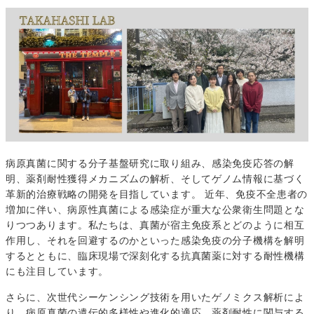
病原真菌に関する分子基盤研究に取り組み、感染免疫応答の解
明、薬剤耐性獲得メカニズムの解析、そしてゲノム情報に基づく
革新的治療戦略の開発を目指しています。 近年、免疫不全患者の
増加に伴い、病原性真菌による感染症が重大な公衆衛生問題とな
りつつあります。私たちは、真菌が宿主免疫系とどのように相互
作用し、それを回避するのかといった感染免疫の分子機構を解明
するとともに、臨床現場で深刻化する抗真菌薬に対する耐性機構
にも注目しています。
さらに、次世代シーケンシング技術を用いたゲノミクス解析によ
り、病原真菌の遺伝的多様性や進化的適応、薬剤耐性に関与する