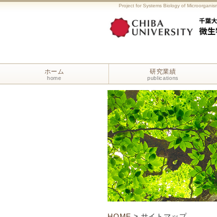
Project for Systems Biology of Microorganism
ホーム
研究業績
home
publications
HOME
> サイトマップ