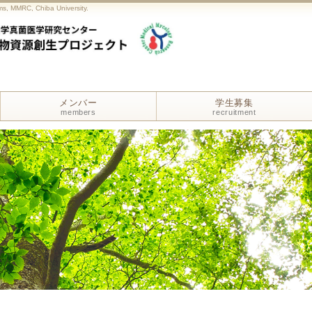
s, MMRC, Chiba University.
メンバー
学生募集
members
recruitment